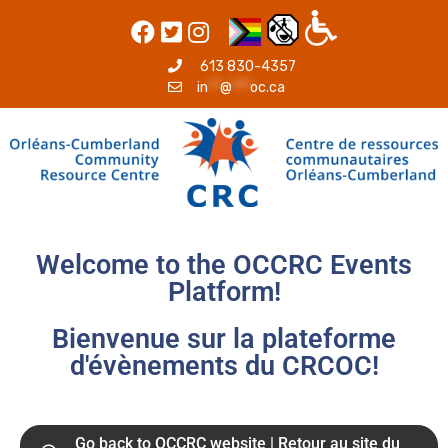
613 830-4357
in
**
@
***
oc.ca
Welcome to the OCCRC Events
Platform!
Bienvenue sur la plateforme
d'évènements du CRCOC!
Go back to OCCRC website | Retour au site du