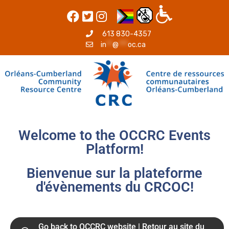
613 830-4357
in
**
@
***
oc.ca
Welcome to the OCCRC Events
Platform!
Bienvenue sur la plateforme
d'évènements du CRCOC!
Go back to OCCRC website | Retour au site du