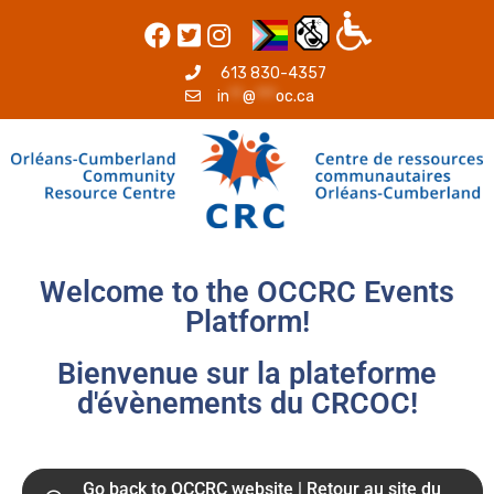
613 830-4357
in
**
@
***
oc.ca
Welcome to the OCCRC Events
Platform!
Bienvenue sur la plateforme
d'évènements du CRCOC!
Go back to OCCRC website | Retour au site du