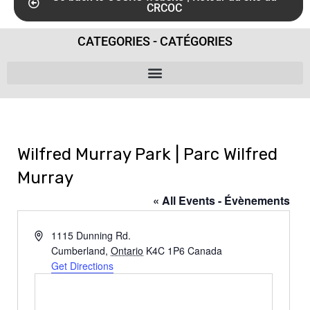
CRCOC
CATEGORIES - CATÉGORIES
Wilfred Murray Park | Parc Wilfred
Murray
« All Events - Évènements
A
1115 Dunning Rd.
d
Cumberland
,
Ontario
K4C 1P6
Canada
d
Get Directions
r
e