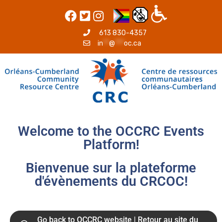
613 830-4357
in
**
@
***
oc.ca
Welcome to the OCCRC Events
Platform!
Bienvenue sur la plateforme
d'évènements du CRCOC!
Go back to OCCRC website | Retour au site du