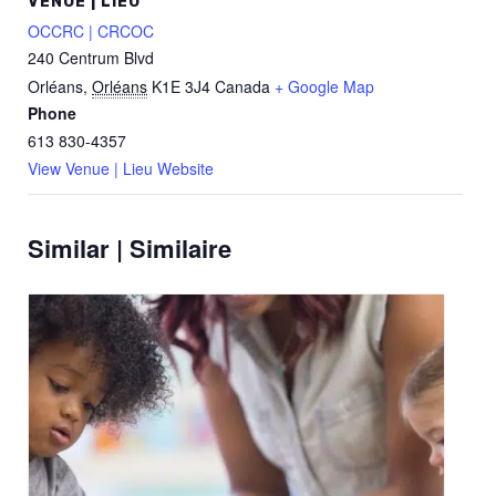
VENUE | LIEU
OCCRC | CRCOC
240 Centrum Blvd
Orléans
,
Orléans
K1E 3J4
Canada
+ Google Map
Phone
613 830-4357
View Venue | Lieu Website
Similar | Similaire