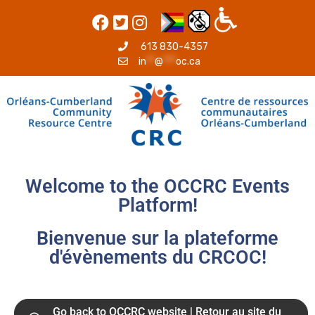
613 830-4357
in
**
@
***
oc.ca
Welcome to the OCCRC Events
Platform!
Bienvenue sur la plateforme
d'évènements du CRCOC!
Go back to OCCRC website | Retour au site du