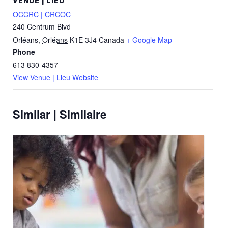
VENUE | LIEU
OCCRC | CRCOC
240 Centrum Blvd
Orléans
,
Orléans
K1E 3J4
Canada
+ Google Map
Phone
613 830-4357
View Venue | Lieu Website
Similar | Similaire