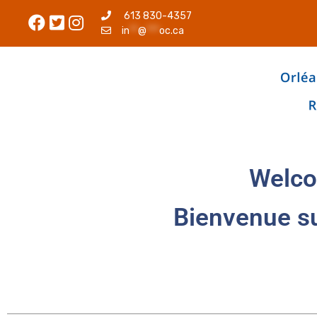
613 830-4357
in
**
@
***
oc.ca
Welco
Bienvenue s