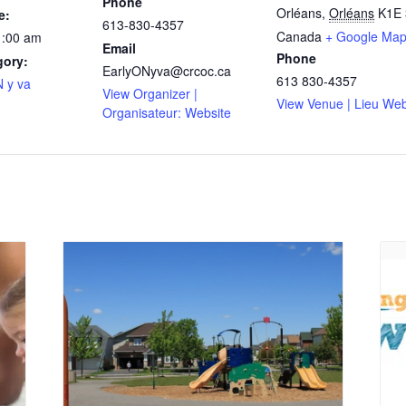
Phone
Orléans
,
Orléans
K1E 
e:
613-830-4357
Canada
+ Google Ma
1:00 am
Email
Phone
gory:
EarlyONyva@crcoc.ca
613 830-4357
 y va
View Organizer |
View Venue | Lieu Web
Organisateur: Website