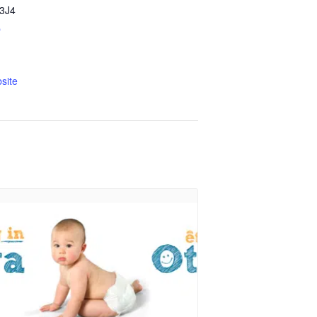
3J4
p
site