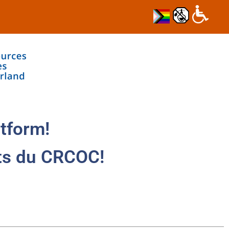
tform!
ts du CRCOC!