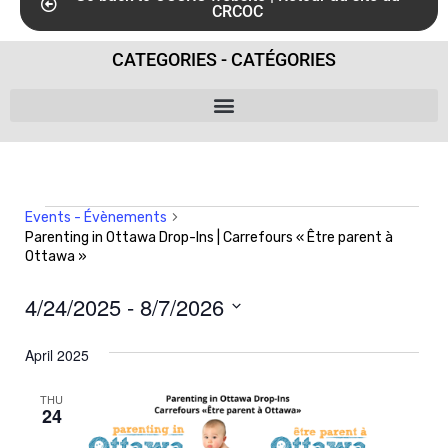
CRCOC
CATEGORIES - CATÉGORIES
Events - Évènements
Parenting in Ottawa Drop-Ins | Carrefours « Être parent à
Ottawa »
4/24/2025
 - 
8/7/2026
S
April 2025
e
l
THU
24
e