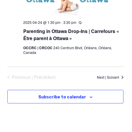
c
t
d
2025-04-24 @ 1:30 pm
-
3:30 pm
R
e
a
Parenting in Ottawa Drop-Ins | Carrefours «
c
u
t
Être parent à Ottawa »
r
e
r
OCCRC | CRCOC
240 Centrum Blvd, Orléans, Orléans,
i
Canada
.
n
g
-
r
é
Previous | Précédent
Next | Suivant
c
u
r
r
Subscribe to calendar
e
n
t