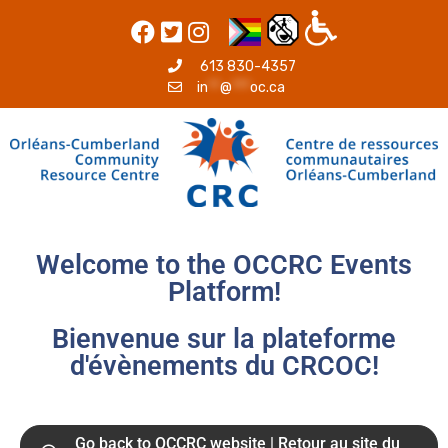
613 830-4357
in
**
@
***
oc.ca
Welcome to the OCCRC Events
Platform!
Bienvenue sur la plateforme
d'évènements du CRCOC!
Go back to OCCRC website | Retour au site du