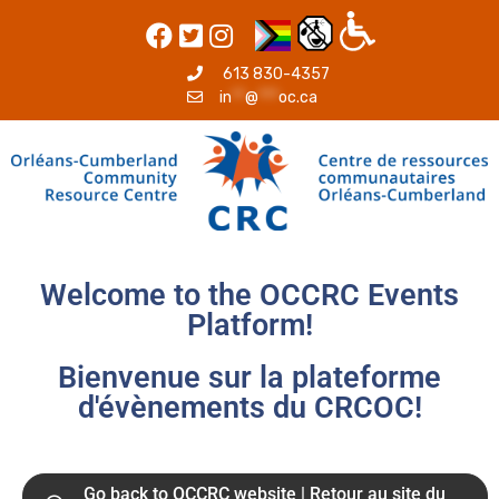
613 830-4357
in
**
@
***
oc.ca
Welcome to the OCCRC Events
Platform!
Bienvenue sur la plateforme
d'évènements du CRCOC!
Go back to OCCRC website | Retour au site du