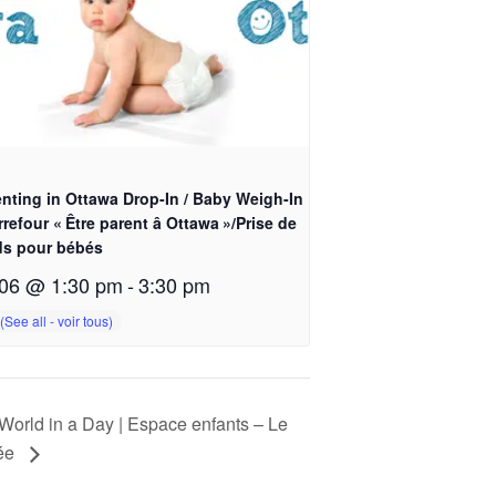
nting in Ottawa Drop-In / Baby Weigh-In
rrefour « Être parent â Ottawa »/Prise de
ds pour bébés
06 @ 1:30 pm
-
3:30 pm
orld in a Day | Espace enfants – Le
née