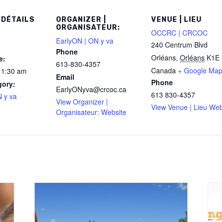
 DÉTAILS
ORGANIZER |
VENUE | LIEU
ORGANISATEUR:
OCCRC | CRCOC
EarlyON | ON y va
240 Centrum Blvd
Phone
Orléans
,
Orléans
K1E 
e:
613-830-4357
Canada
+ Google Ma
11:30 am
Email
Phone
gory:
EarlyONyva@crcoc.ca
613 830-4357
 y va
View Organizer |
View Venue | Lieu Web
Organisateur: Website