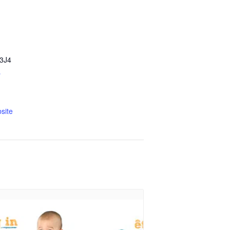
3J4
p
site