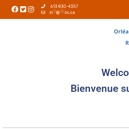
613 830-4357
in
**
@
***
oc.ca
Welco
Bienvenue s