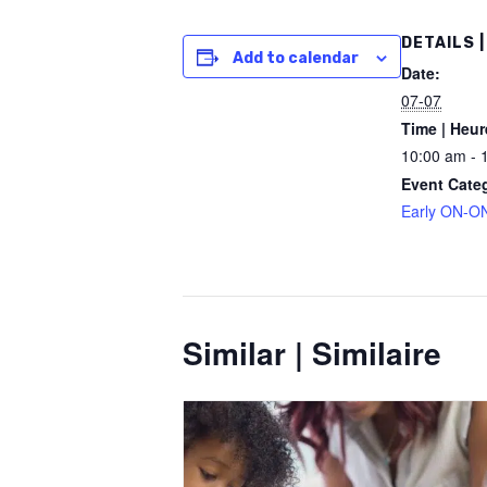
DETAILS |
Add to calendar
Date:
07-07
Time | Heur
10:00 am - 
Event Cate
Early ON-ON
Similar | Similaire