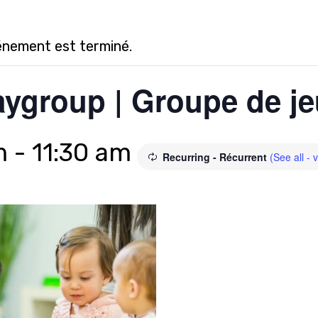
énement est terminé.
ygroup | Groupe de j
m
-
11:30 am
Recurring - Récurrent
(See all - 