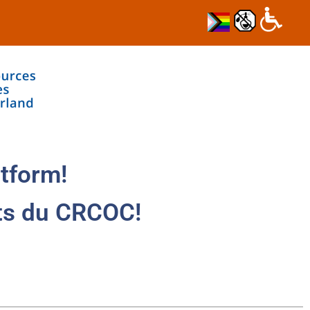
tform!
ts du CRCOC!