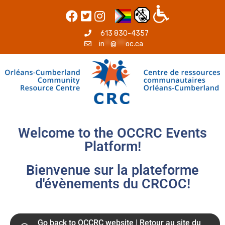
613 830-4357
in
**
@
***
oc.ca
Welcome to the OCCRC Events
Platform!
Bienvenue sur la plateforme
d'évènements du CRCOC!
Go back to OCCRC website | Retour au site du