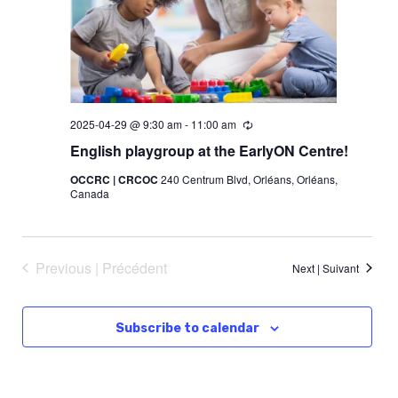
t
d
a
t
e
2025-04-29 @ 9:30 am
-
11:00 am
R
e
English playgroup at the EarlyON Centre!
.
c
u
OCCRC | CRCOC
240 Centrum Blvd, Orléans, Orléans,
r
Canada
r
i
n
g
-
Previous | Précédent
r
Next | Suivant
é
c
u
r
Subscribe to calendar
r
e
n
t