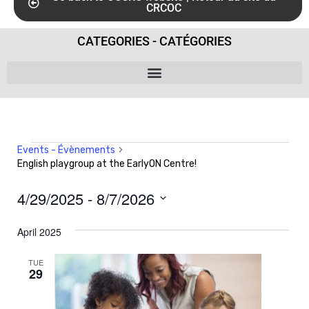
CRCOC
CATEGORIES - CATÉGORIES
Events - Évènements
English playgroup at the EarlyON Centre!
4/29/2025
 - 
8/7/2026
S
April 2025
e
l
TUE
29
e
c