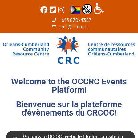
613 830-4357
in
**
@
***
oc.ca
Welcome to the OCCRC Events
Platform!
Bienvenue sur la plateforme
d'évènements du CRCOC!
M
T
W
T
F
Go back to OCCRC website | Retour au site du
2:00