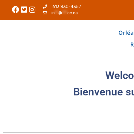
613 830-4357
in
**
@
***
oc.ca
Welco
Bienvenue s