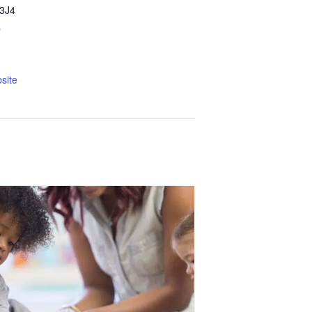
3J4
p
site