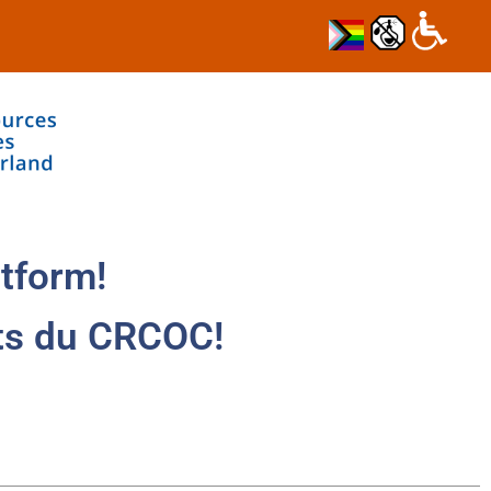
tform!
ts du CRCOC!