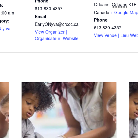
Phone
Orléans
,
Orléans
K1E 
e:
613-830-4357
Canada
+ Google Ma
1:00 am
Email
Phone
gory:
EarlyONyva@crcoc.ca
613 830-4357
 y va
View Organizer |
View Venue | Lieu Web
Organisateur: Website