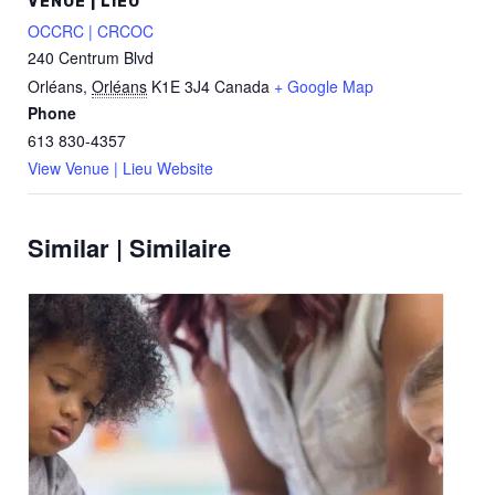
VENUE | LIEU
OCCRC | CRCOC
240 Centrum Blvd
Orléans
,
Orléans
K1E 3J4
Canada
+ Google Map
Phone
613 830-4357
View Venue | Lieu Website
Similar | Similaire