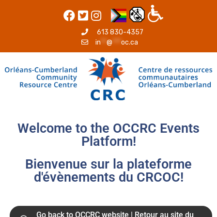
613 830-4357
in
**
@
***
oc.ca
Welcome to the OCCRC Events
Platform!
Bienvenue sur la plateforme
d'évènements du CRCOC!
Go back to OCCRC website | Retour au site du