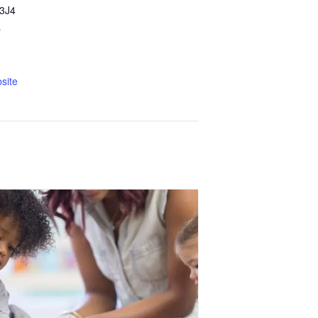
3J4
p
site