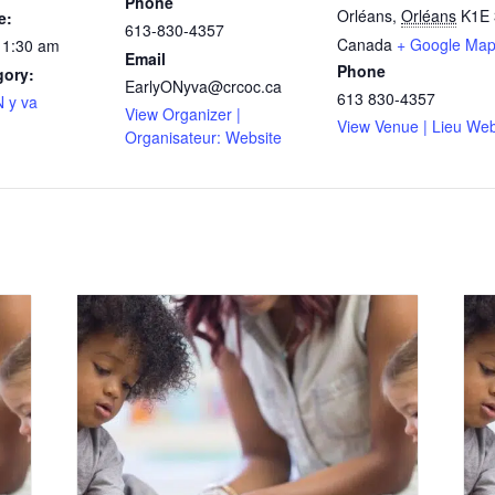
Phone
Orléans
,
Orléans
K1E 
e:
613-830-4357
Canada
+ Google Ma
11:30 am
Email
Phone
gory:
EarlyONyva@crcoc.ca
613 830-4357
 y va
View Organizer |
View Venue | Lieu Web
Organisateur: Website