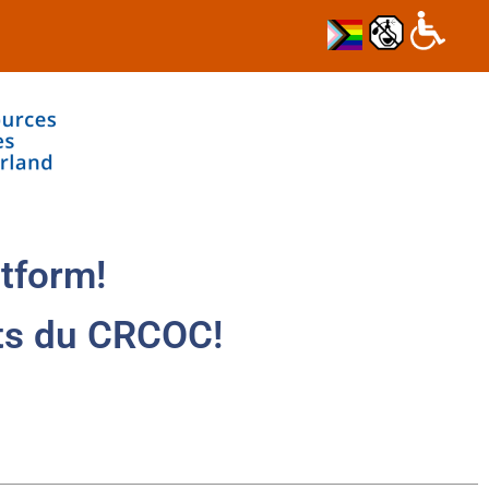
tform!
ts du CRCOC!