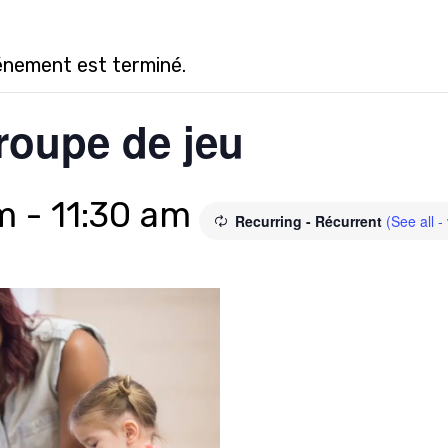
énement est terminé.
roupe de jeu
m
-
11:30 am
Recurring - Récurrent
(See all -