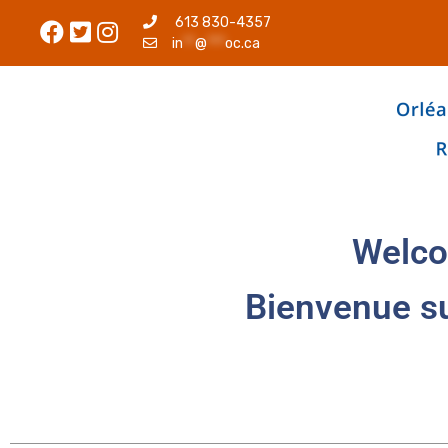
613 830-4357
in
**
@
***
oc.ca
Welco
Bienvenue s