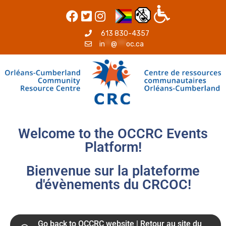
613 830-4357
in
**
@
***
oc.ca
Welcome to the OCCRC Events
Platform!
Bienvenue sur la plateforme
d'évènements du CRCOC!
Go back to OCCRC website | Retour au site du