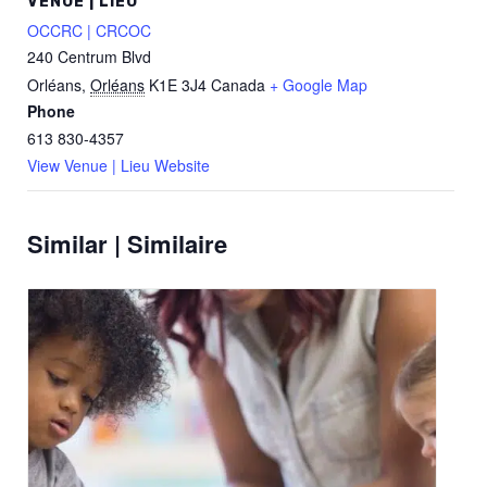
VENUE | LIEU
OCCRC | CRCOC
240 Centrum Blvd
Orléans
,
Orléans
K1E 3J4
Canada
+ Google Map
Phone
613 830-4357
View Venue | Lieu Website
Similar | Similaire