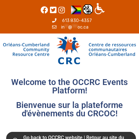
613 830-4357
in
**
@
***
oc.ca
Welcome to the OCCRC Events
Platform!
Bienvenue sur la plateforme
d'évènements du CRCOC!
Go back to OCCRC website | Retour au site du