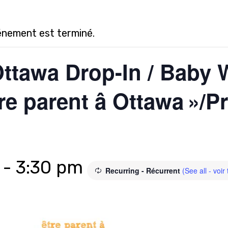
énement est terminé.
Ottawa Drop-In / Baby W
re parent â Ottawa »/P
-
3:30 pm
Recurring - Récurrent
(See all - voir