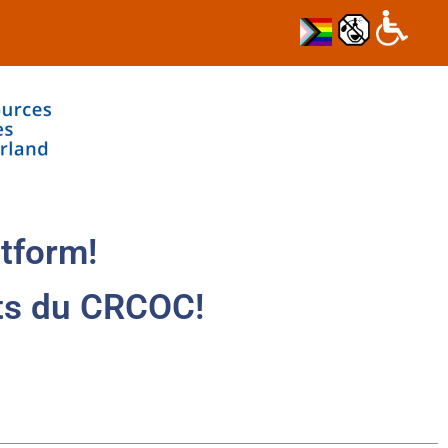
tform!
ts du CRCOC!