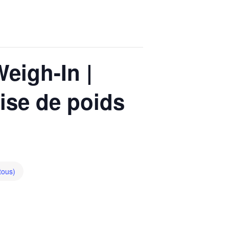
eigh-In |
rise de poids
 tous)