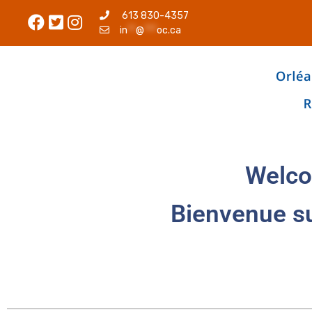
613 830-4357
in
**
@
***
oc.ca
Welco
Bienvenue s