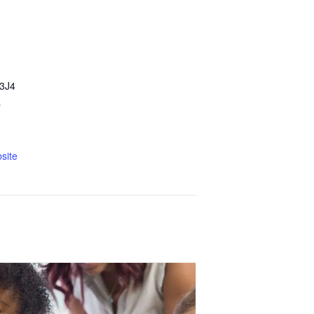
3J4
p
site