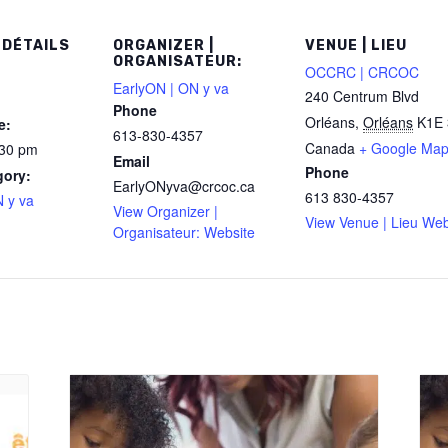
 DÉTAILS
ORGANIZER |
VENUE | LIEU
ORGANISATEUR:
OCCRC | CRCOC
EarlyON | ON y va
240 Centrum Blvd
Phone
Orléans
,
Orléans
K1E 
e:
613-830-4357
Canada
+ Google Ma
:30 pm
Email
Phone
gory:
EarlyONyva@crcoc.ca
613 830-4357
 y va
View Organizer |
View Venue | Lieu Web
Organisateur: Website