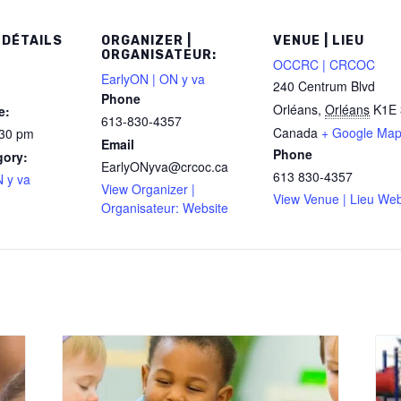
 DÉTAILS
ORGANIZER |
VENUE | LIEU
ORGANISATEUR:
OCCRC | CRCOC
EarlyON | ON y va
240 Centrum Blvd
Phone
Orléans
,
Orléans
K1E 
e:
613-830-4357
Canada
+ Google Ma
:30 pm
Email
Phone
gory:
EarlyONyva@crcoc.ca
613 830-4357
 y va
View Organizer |
View Venue | Lieu Web
Organisateur: Website