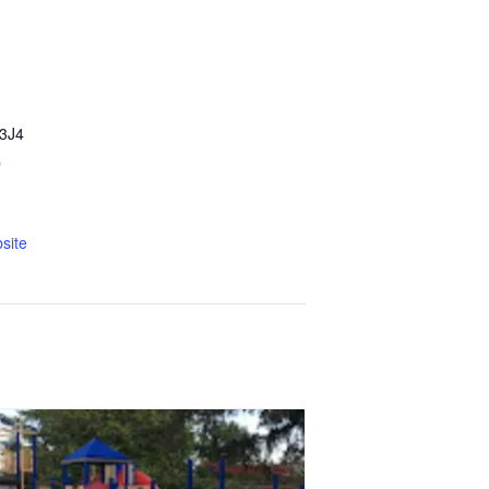
3J4
p
site