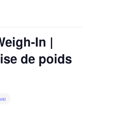
eigh-In |
rise de poids
ous)