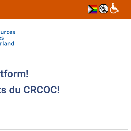
tform!
ts du CRCOC!