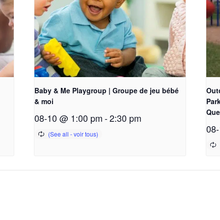
Baby & Me Playgroup | Groupe de jeu bébé
Out
& moi
Park
Que
08-10 @ 1:00 pm
-
2:30 pm
08-