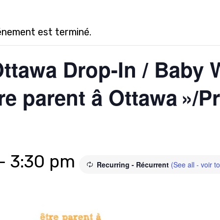
énement est terminé.
Ottawa Drop-In / Baby W
re parent â Ottawa »/P
-
3:30 pm
Recurring - Récurrent
(See all - voir t