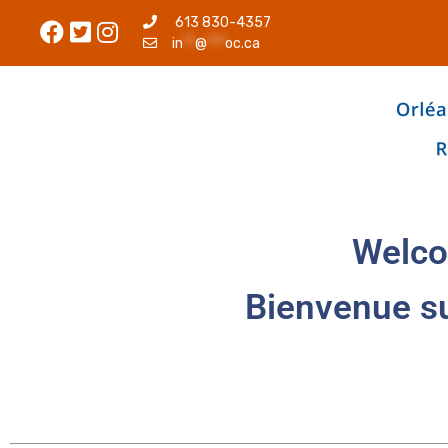
613 830-4357
in
**
@
***
oc.ca
Welco
Bienvenue s