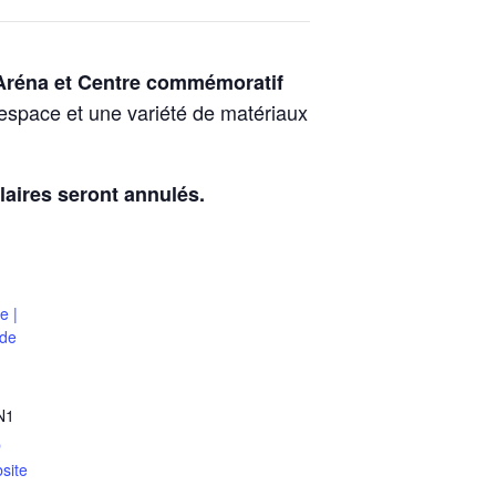
’Aréna et Centre commémoratif
space et une variété de matériaux
laires seront annulés.
e |
 de
N1
p
site