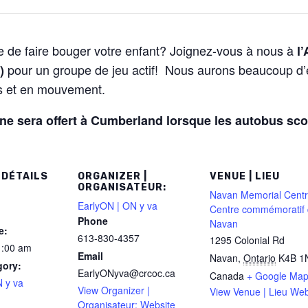
 de faire bouger votre enfant? Joignez-vous
à nous à
l
pour un groupe de jeu actif!
Nous aurons beaucoup d’e
)
és et en mouvement.
ne sera offert à Cumberland lorsque les autobus sco
 DÉTAILS
ORGANIZER |
VENUE | LIEU
ORGANISATEUR:
Navan Memorial Centr
EarlyON | ON y va
Centre commémoratif
Phone
Navan
e:
613-830-4357
1295 Colonial Rd
1:00 am
Email
Navan
,
Ontario
K4B 1
gory:
EarlyONyva@crcoc.ca
Canada
+ Google Ma
 y va
View Organizer |
View Venue | Lieu Web
Organisateur: Website