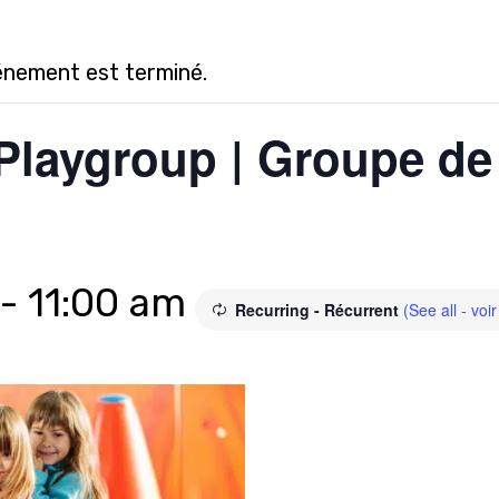
énement est terminé.
Playgroup | Groupe de j
-
11:00 am
Recurring - Récurrent
(See all - voir