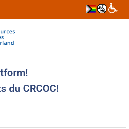
tform!
ts du CRCOC!