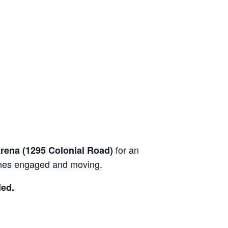
for an
rena (1295 Colonial Road)
 ones engaged and moving.
led.