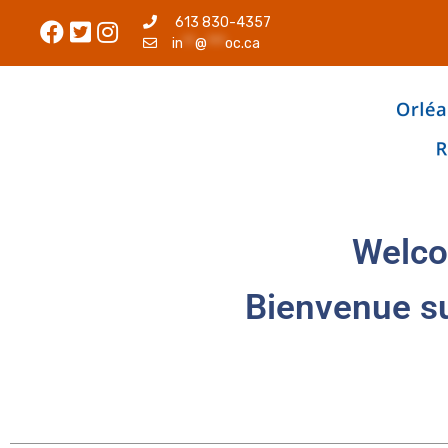
613 830-4357
in
**
@
***
oc.ca
Welco
Bienvenue s