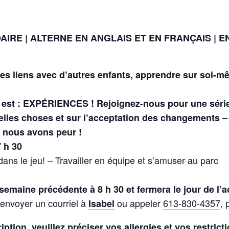
IRE | ALTERNE EN ANGLAIS ET EN FRANÇAIS | E
es liens avec d’autres enfants, apprendre sur soi-mê
 est : EXPÉRIENCES ! Rejoignez-nous pour une série 
elles choses et sur l’acceptation des changements 
s nous avons peur !
 h 30
ns le jeu! – Travailler en équipe et s’amuser au parc
 semaine précédente à 8 h 30 et fermera le jour de l’ac
 envoyer un courriel à
ou appeler
613-830-4357
, 
Isabel
tion, veuillez préciser vos allergies et vos restrict