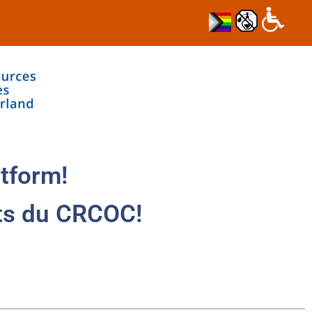
tform!
ts du CRCOC!