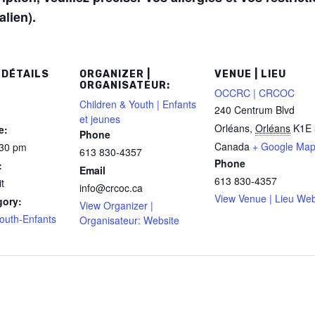
alien).
 DÉTAILS
ORGANIZER |
VENUE | LIEU
ORGANISATEUR:
OCCRC | CRCOC
Children & Youth | Enfants
240 Centrum Blvd
et jeunes
Orléans
,
Orléans
K1E 
e:
Phone
Canada
+ Google Ma
:30 pm
613 830-4357
Phone
:
Email
613 830-4357
t
info@crcoc.ca
View Venue | Lieu Web
gory:
View Organizer |
Youth-Enfants
Organisateur: Website