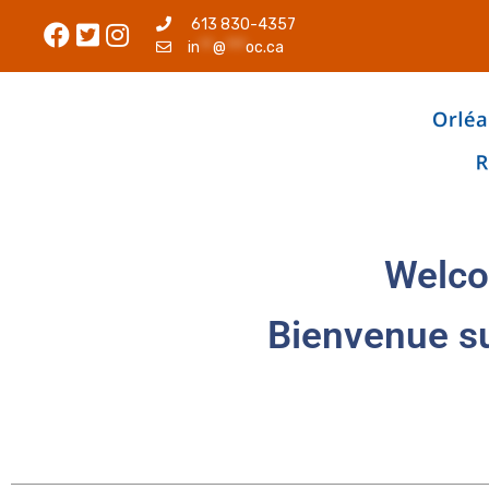
613 830-4357
in
**
@
***
oc.ca
Welco
Bienvenue s