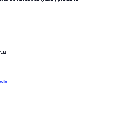
3J4
p
site