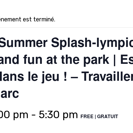
énement est terminé.
 Summer Splash-lympic
nd fun at the park | E
ns le jeu ! – Travaille
arc
:00 pm
-
5:30 pm
FREE | GRATUIT