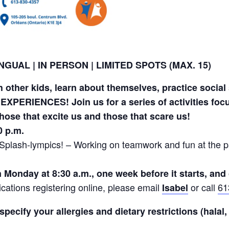
NGUAL | IN PERSON | LIMITED SPOTS (MAX. 15)
 other kids, learn about themselves, practice social 
 EXPERIENCES! Join us for a series of activities foc
hose that excite us and those that scare us!
0 p.m.
plash-lympics! – Working on teamwork and fun at the p
on Monday at 8:30 a.m., one week before it starts, an
cations registering online, please email
or call
61
Isabel
ecify your allergies and dietary restrictions (halal, 