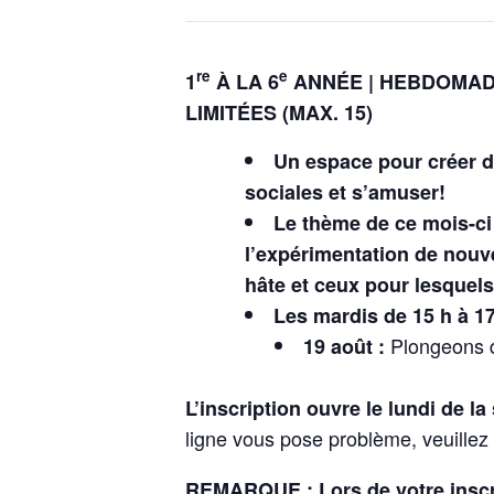
re
e
1
À LA 6
ANNÉE | HEBDOMADA
LIMITÉES (MAX. 15)
U
n espace pour créer d
sociales et s’amuser!
Le thème de ce mois-ci
l’expérimentation de nouv
hâte et ceux pour lesquel
Les mardis de 15 h à 17
Plongeons da
19 août :
L’inscription ouvre le lundi de la
ligne vous pose problème, veuillez
REMARQUE : Lors de votre inscrip