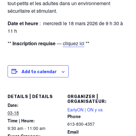
tout-petits et les adultes dans un environnement
sécuritaire et stimulant.
Date et heure
: mercredi le 18 mars 2026 de 9 h 30 à
11 h
**
Inscription requise
—
cliquez ici
**
Add to calendar
DETAILS | DÉTAILS
ORGANIZER |
ORGANISATEUR:
Date:
EarlyON | ON y va
03-18
Phone
Time | Heure:
613-830-4357
9:30 am - 11:00 am
Email
Event Category: