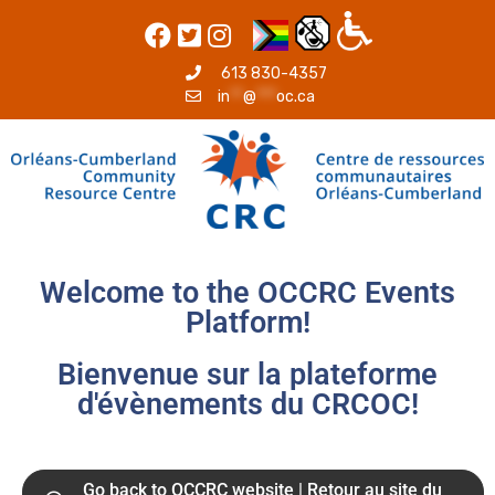
613 830-4357
in
**
@
***
oc.ca
Welcome to the OCCRC Events
Platform!
Bienvenue sur la plateforme
d'évènements du CRCOC!
Go back to OCCRC website | Retour au site du