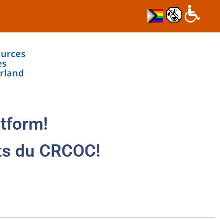
tform!
ts du CRCOC!