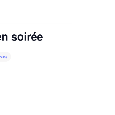
en soirée
tous)