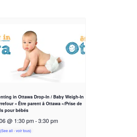
nting in Ottawa Drop-In / Baby Weigh-In
rrefour « Être parent â Ottawa »/Prise de
ds pour bébés
06 @ 1:30 pm
-
3:30 pm