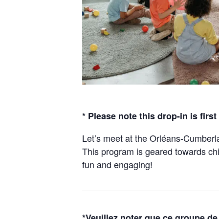
* Please note this drop-in is first
Let’s meet at the Orléans-Cumberl
This program is geared towards chi
fun and engaging!
*Veuillez noter que ce groupe de j