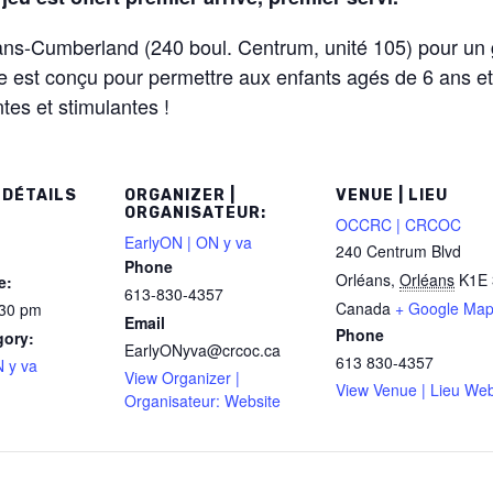
s-Cumberland (240 boul. Centrum, unité 105) pour un 
 est conçu pour permettre aux enfants agés de 6 ans et
tes et stimulantes !
 DÉTAILS
ORGANIZER |
VENUE | LIEU
ORGANISATEUR:
OCCRC | CRCOC
EarlyON | ON y va
240 Centrum Blvd
Phone
Orléans
,
Orléans
K1E 
e:
613-830-4357
Canada
+ Google Ma
:30 pm
Email
Phone
gory:
EarlyONyva@crcoc.ca
613 830-4357
 y va
View Organizer |
View Venue | Lieu Web
Organisateur: Website