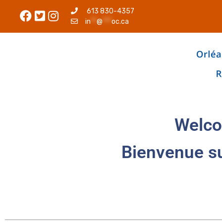
613 830-4357
in
**
@
***
oc.ca
Welco
Bienvenue s