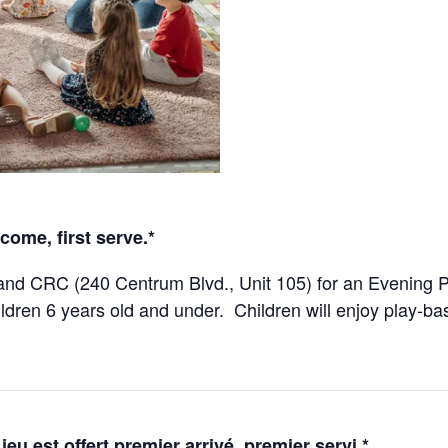
 come, first serve.*
and CRC (240 Centrum Blvd., Unit 105) for an Evening P
ldren 6 years old and under. Children will enjoy play-ba
eu est offert premier arrivé, premier servi.*