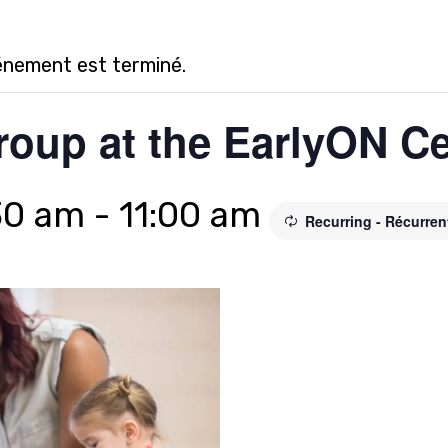
énement est terminé.
roup at the EarlyON Ce
30 am
-
11:00 am
Recurring - Récurre