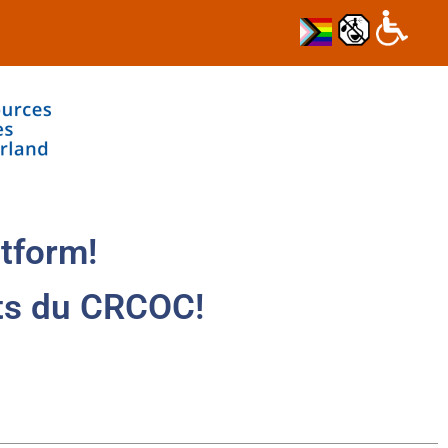
tform!
ts du CRCOC!