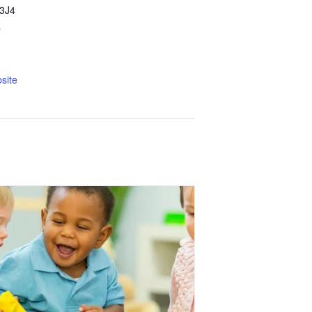
3J4
p
site