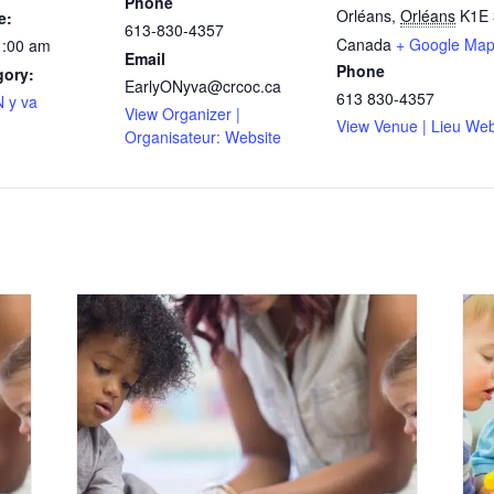
Phone
Orléans
,
Orléans
K1E 
e:
613-830-4357
Canada
+ Google Ma
1:00 am
Email
Phone
gory:
EarlyONyva@crcoc.ca
613 830-4357
 y va
View Organizer |
View Venue | Lieu Web
Organisateur: Website