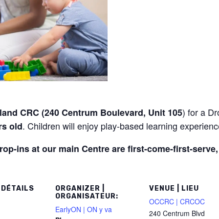
)
for a Dr
land CRC
(240 Centrum Boulevard, Unit 105
. Children will enjoy play-based learning experien
rs old
rop-ins at our main Centre are first-come-first-serve
 DÉTAILS
ORGANIZER |
VENUE | LIEU
ORGANISATEUR:
OCCRC | CRCOC
EarlyON | ON y va
240 Centrum Blvd