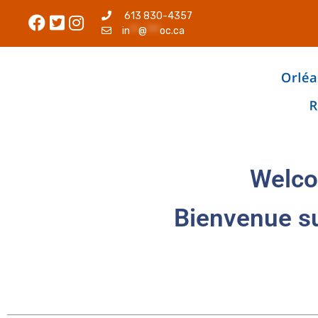
613 830-4357
in
**
@
***
oc.ca
Welco
Bienvenue s