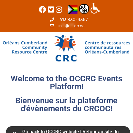
613 830-4357
in
**
@
***
oc.ca
Welcome to the OCCRC Events
Platform!
Bienvenue sur la plateforme
d'évènements du CRCOC!
Go back to OCCRC website | Retour au site du