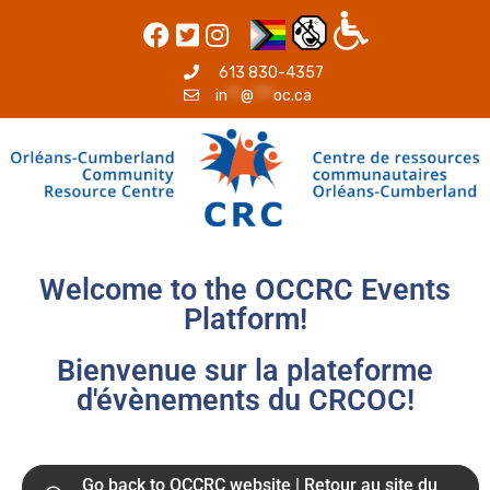
613 830-4357
in
**
@
***
oc.ca
Welcome to the OCCRC Events
Platform!
Bienvenue sur la plateforme
d'évènements du CRCOC!
Go back to OCCRC website | Retour au site du