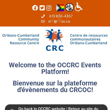
613 830-4357
in
**
@
***
oc.ca
Welcome to the OCCRC Events
Platform!
Bienvenue sur la plateforme
d'évènements du CRCOC!
Go back to OCCRC website | Retour au site du