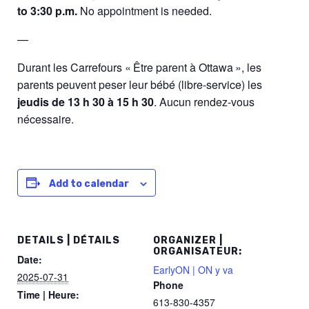
to 3:30 p.m.
No appointment is needed.
—
Durant les Carrefours « Être parent à Ottawa », les
parents peuvent peser leur bébé (libre-service) les
jeudis de 13 h 30 à 15 h 30
. Aucun rendez-vous
nécessaire.
Add to calendar
DETAILS | DÉTAILS
ORGANIZER |
ORGANISATEUR:
Date:
EarlyON | ON y va
2025-07-31
Phone
Time | Heure:
613-830-4357