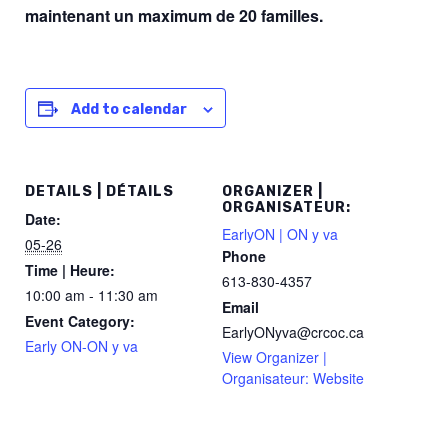
maintenant
un maximum de 20 familles.
Add to calendar
DETAILS | DÉTAILS
ORGANIZER |
ORGANISATEUR:
Date:
EarlyON | ON y va
05-26
Phone
Time | Heure:
613-830-4357
10:00 am - 11:30 am
Email
Event Category:
EarlyONyva@crcoc.ca
Early ON-ON y va
View Organizer |
Organisateur: Website