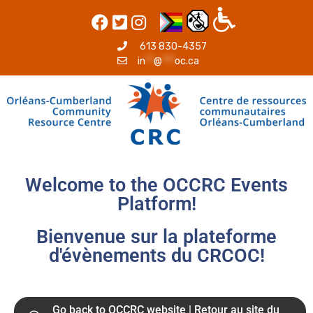
613 830-4357
in
**
@
***
oc.ca
Welcome to the OCCRC Events
Platform!
Bienvenue sur la plateforme
d'évènements du CRCOC!
Go back to OCCRC website | Retour au site du