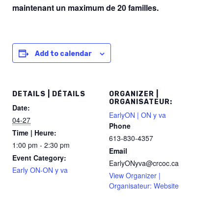
maintenant
un maximum de 20 familles.
Add to calendar
DETAILS | DÉTAILS
ORGANIZER |
ORGANISATEUR:
Date:
EarlyON | ON y va
04-27
Phone
Time | Heure:
613-830-4357
1:00 pm - 2:30 pm
Email
Event Category:
EarlyONyva@crcoc.ca
Early ON-ON y va
View Organizer |
Organisateur: Website