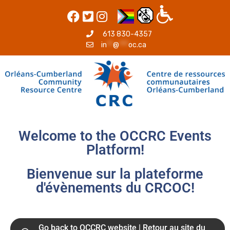
613 830-4357
in
**
@
***
oc.ca
Welcome to the OCCRC Events
Platform!
Bienvenue sur la plateforme
d'évènements du CRCOC!
Go back to OCCRC website | Retour au site du