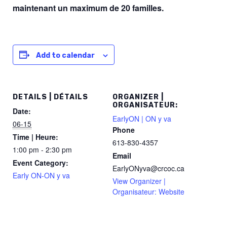
maintenant
un maximum de 20 familles.
Add to calendar
DETAILS | DÉTAILS
ORGANIZER |
ORGANISATEUR:
Date:
EarlyON | ON y va
06-15
Phone
Time | Heure:
613-830-4357
1:00 pm - 2:30 pm
Email
Event Category:
EarlyONyva@crcoc.ca
Early ON-ON y va
View Organizer |
Organisateur: Website