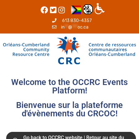
613 830-4357
in
**
@
***
oc.ca
Welcome to the OCCRC Events
Platform!
Bienvenue sur la plateforme
d'évènements du CRCOC!
Go back to OCCRC website | Retour au site du