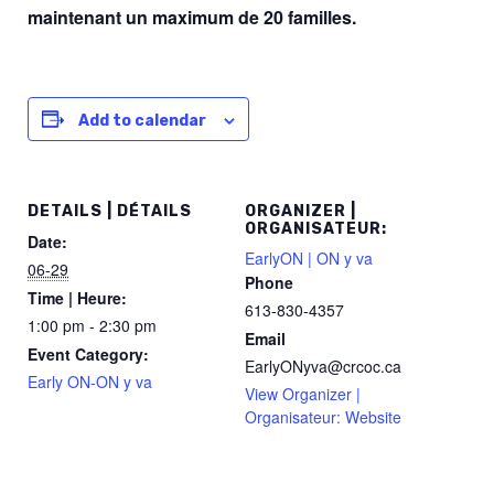
maintenant
un maximum de 20 familles.
Add to calendar
DETAILS | DÉTAILS
ORGANIZER |
ORGANISATEUR:
Date:
EarlyON | ON y va
06-29
Phone
Time | Heure:
613-830-4357
1:00 pm - 2:30 pm
Email
Event Category:
EarlyONyva@crcoc.ca
Early ON-ON y va
View Organizer |
Organisateur: Website