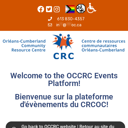
613 830-4357
in
**
@
***
oc.ca
Welcome to the OCCRC Events
Platform!
Bienvenue sur la plateforme
d'évènements du CRCOC!
Go back to OCCRC website | Retour au site du