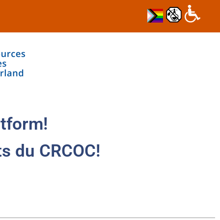
tform!
ts du CRCOC!