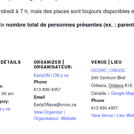
dredi à 7 h, mais des places sont toujours disponibles e
 le
nombre total de personnes présentes (ex. : parent
 DÉTAILS
ORGANIZER |
VENUE | LIEU
ORGANISATEUR:
OCCRC | CRCOC
EarlyON | ON y va
240 Centrum Blvd
Phone
Orléans
,
Orléans
K1E 
e:
613-830-4357
Canada
+ Google Ma
1:00 am
Email
Phone
gory:
EarlyONyva@crcoc.ca
613 830-4357
 y va
View Organizer |
View Venue | Lieu Web
Organisateur: Website