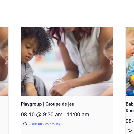
Playgroup | Groupe de jeu
Bab
& m
08-10 @ 9:30 am
-
11:00 am
08-