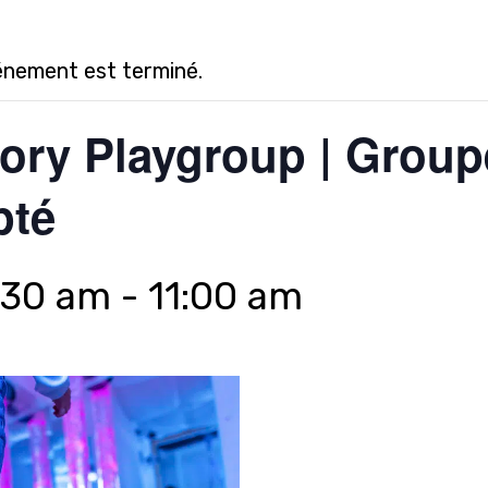
énement est terminé.
ry Playgroup | Group
pté
:30 am
-
11:00 am