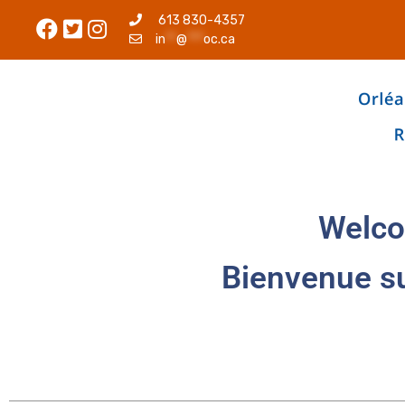
613 830-4357
in
**
@
***
oc.ca
Welco
Bienvenue s