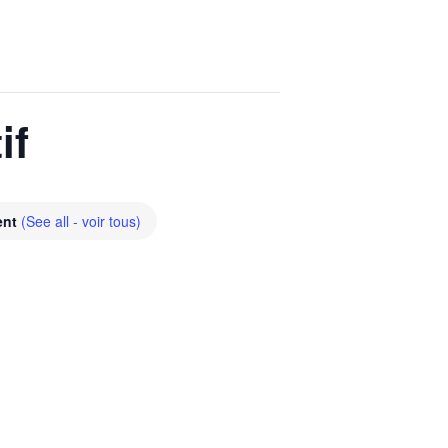
if
ent
(See all - voir tous)