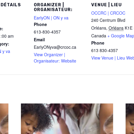
 DÉTAILS
ORGANIZER |
VENUE | LIEU
ORGANISATEUR:
OCCRC | CRCOC
EarlyON | ON y va
240 Centrum Blvd
Phone
Orléans
,
Orléans
K1E 
e:
613-830-4357
Canada
+ Google Ma
1:00 am
Email
Phone
gory:
EarlyONyva@crcoc.ca
613 830-4357
 y va
View Organizer |
View Venue | Lieu Web
Organisateur: Website