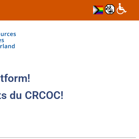
tform!
ts du CRCOC!