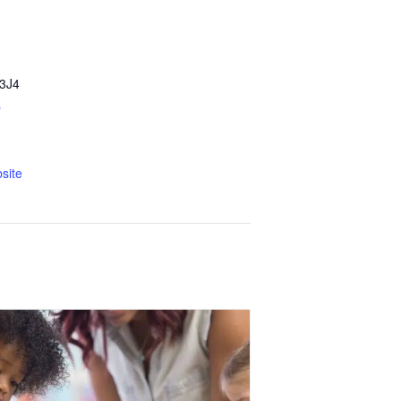
3J4
p
site