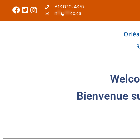
613 830-4357
in
**
@
***
oc.ca
Welco
Bienvenue s